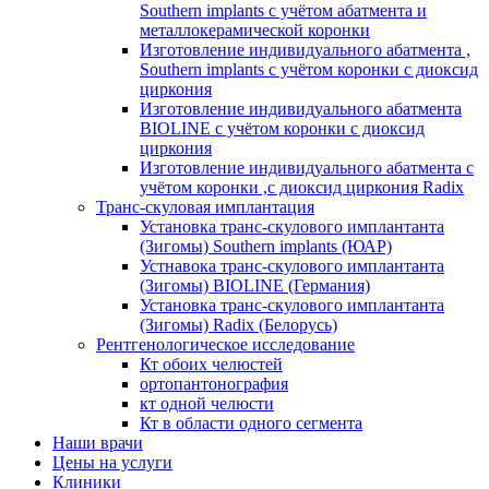
Southern implants с учётом абатмента и
металлокерамической коронки
Изготовление индивидуального абатмента ,
Southern implants с учётом коронки с диоксид
циркония
Изготовление индивидуального абатмента
BIOLINE с учётом коронки с диоксид
циркония
Изготовление индивидуального абатмента с
учётом коронки ,с диоксид циркония Radix
Транс-скуловая имплантация
Установка транс-скулового имплантанта
(Зигомы) Southern implants (ЮАР)
Устнавока транс-скулового имплантанта
(Зигомы) BIOLINE (Германия)
Установка транс-скулового имплантанта
(Зигомы) Radix (Белорусь)
Рентгенологическое исследование
Кт обоих челюстей
ортопантонография
кт одной челюсти
Кт в области одного сегмента
Наши врачи
Цены на услуги
Клиники