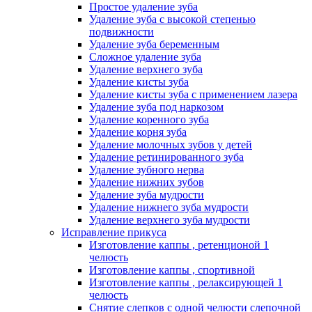
Простое удаление зуба
Удаление зуба с высокой степенью
подвижности
Удаление зуба беременным
Сложное удаление зуба
Удаление верхнего зуба
Удаление кисты зуба
Удаление кисты зуба с применением лазера
Удаление зуба под наркозом
Удаление коренного зуба
Удаление корня зуба
Удаление молочных зубов у детей
Удаление ретинированного зуба
Удаление зубного нерва
Удаление нижних зубов
Удаление зуба мудрости
Удаление нижнего зуба мудрости
Удаление верхнего зуба мудрости
Исправление прикуса
Изготовление каппы , ретенционой 1
челюсть
Изготовление каппы , спортивной
Изготовление каппы , релаксирующей 1
челюсть
Снятие слепков с одной челюсти слепочной