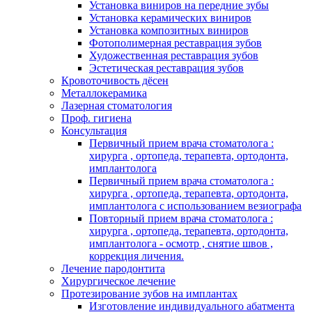
Установка виниров на передние зубы
Установка керамических виниров
Установка композитных виниров
Фотополимерная реставрация зубов
Художественная реставрация зубов
Эстетическая реставрация зубов
Кровоточивость дёсен
Металлокерамика
Лазерная стоматология
Проф. гигиена
Консультация
Первичный прием врача стоматолога :
хирурга , ортопеда, терапевта, ортодонта,
имплантолога
Первичный прием врача стоматолога :
хирурга , ортопеда, терапевта, ортодонта,
имплантолога с использованием везиографа
Повторный прием врача стоматолога :
хирурга , ортопеда, терапевта, ортодонта,
имплантолога - осмотр , снятие швов ,
коррекция личения.
Лечение пародонтита
Хирургическое лечение
Протезирование зубов на имплантах
Изготовление индивидуального абатмента