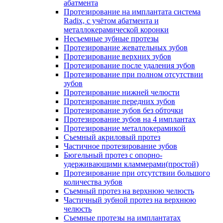
абатмента
Протезирование на имплантата система
Radix, с учётом абатмента и
металлокерамической коронки
Несъемные зубные протезы
Протезирование жевательных зубов
Протезирование верхних зубов
Протезирование после удаления зубов
Протезирование при полном отсутствии
зубов
Протезирование нижней челюсти
Протезирование передних зубов
Протезирование зубов без обточки
Протезирование зубов на 4 имплантах
Протезирование металлокерамикой
Съемный акриловый протез
Частичное протезирование зубов
Бюгельный протез с опорно-
удерживающими кламмерами(простой)
Протезирование при отсутствии большого
количества зубов
Съемный протез на верхнюю челюсть
Частичный зубной протез на верхнюю
челюсть
Съемные протезы на имплантатах