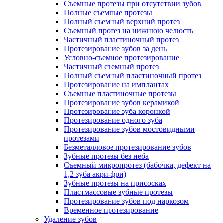
Съемные протезы при отсутствии зубов
Полные съемные протезы
Полный съемный верхний протез
Съемный протез на нижнюю челюсть
Частичный пластиночный протез
Протезирование зубов за день
Условно-съемное протезирование
Частичный съемный протез
Полный съемный пластиночный протез
Протезирование на имплантах
Съемные пластиночные протезы
Протезирование зубов керамикой
Протезирование зуба коронкой
Протезирование одного зуба
Протезирование зубов мостовидными
протезами
Безметалловое протезирование зубов
Зубные протезы без неба
Съемный микропротез (бабочка, дефект на
1,2 зуба акри-фри)
Зубные протезы на присосках
Пластмассовые зубные протезы
Протезирование зубов под наркозом
Временное протезирование
Удаление зубов