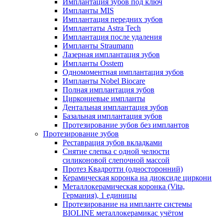
Имплантация зубов под ключ
Импланты MIS
Имплантация передних зубов
Имплантаты Astra Tech
Имплантация после удаления
Импланты Straumann
Лазерная имплантация зубов
Импланты Osstem
Одномоментная имплантация зубов
Импланты Nobel Biocare
Полная имплантация зубов
Циркониевые импланты
Дентальная имплантация зубов
Базальная имплантация зубов
Протезирование зубов без имплантов
Протезирование зубов
Реставрация зубов вкладками
Снятие слепка с одной челюсти
силиконовой слепочной массой
Протез Квадротти (односторонний)
Керамическая коронка на диоксиде циркони
Металлокерамическая коронка (Vita,
Германия), 1 единицы
Протезирование на импланте системы
BIOLINE металлокерамикас учётом