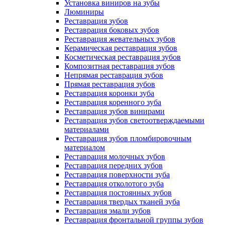
Установка виниров на зубы
Люминиры
Реставрация зубов
Реставрация боковых зубов
Реставрация жевательных зубов
Керамическая реставрация зубов
Косметическая реставрация зубов
Композитная реставрация зубов
Непрямая реставрация зубов
Прямая реставрация зубов
Реставрация коронки зуба
Реставрация коренного зуба
Реставрация зубов винирами
Реставрация зубов светоотверждаемыми
материалами
Реставрация зубов пломбировочным
материалом
Реставрация молочных зубов
Реставрация передних зубов
Реставрация поверхности зуба
Реставрация отколотого зуба
Реставрация постоянных зубов
Реставрация твердых тканей зуба
Реставрация эмали зубов
Реставрация фронтальной группы зубов