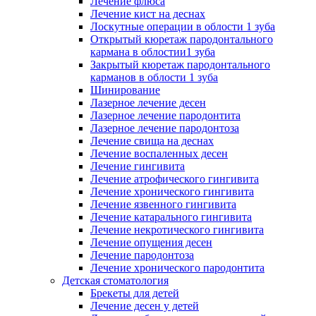
Лечение флюса
Лечение кист на деснах
Лоскутные операции в облости 1 зуба
Открытый кюретаж пародонтального
кармана в облостии1 зуба
Закрытый кюретаж пародонтального
карманов в облости 1 зуба
Шинирование
Лазерное лечение десен
Лазерное лечение пародонтита
Лазерное лечение пародонтоза
Лечение свища на деснах
Лечение воспаленных десен
Лечение гингивита
Лечение атрофического гингивита
Лечение хронического гингивита
Лечение язвенного гингивита
Лечение катарального гингивита
Лечение некротического гингивита
Лечение опущения десен
Лечение пародонтоза
Лечение хронического пародонтита
Детская стоматология
Брекеты для детей
Лечение десен у детей