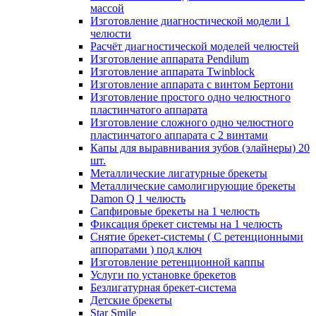
массой
Изготовление диагностической модели 1
челюсти
Расчёт диагностической моделей челюстей
Изготовление аппарата Pendilum
Изготовление аппарата Twinblock
Изготовление аппарата с винтом Бертони
Изготовление простого одно челюстного
пластинчатого аппарата
Изготовление сложного одно челюстного
пластинчатого аппарата с 2 винтами
Капы для выравнивания зубов (элайнеры) 20
шт.
Металлические лигатурные брекеты
Металлические самолигирующие брекеты
Damon Q 1 челюсть
Сапфировые брекеты на 1 челюсть
Фиксация брекет системы на 1 челюсть
Снятие брекет-системы ( С ретенционными
аппоратами ) под ключ
Изготовление ретенционной каппы
Услуги по установке брекетов
Безлигатурная брекет-система
Детские брекеты
Star Smile