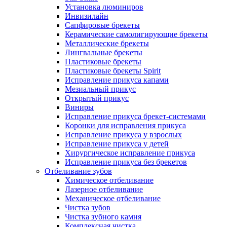
Установка люминиров
Инвизилайн
Сапфировые брекеты
Керамические самолигирующие брекеты
Металлические брекеты
Лингвальные брекеты
Пластиковые брекеты
Пластиковые брекеты Spirit
Исправление прикуса капами
Мезиальный прикус
Открытый прикус
Виниры
Исправление прикуса брекет-системами
Коронки для исправления прикуса
Исправление прикуса у взрослых
Исправление прикуса у детей
Хирургическое исправление прикуса
Исправление прикуса без брекетов
Отбеливание зубов
Химическое отбеливание
Лазерное отбеливание
Механическое отбеливание
Чистка зубов
Чистка зубного камня
Комплексная чистка